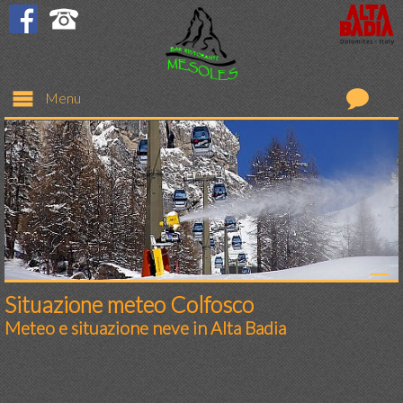
Menu
Ristorante
Bar
Camere
Prezzi
Situazione meteo Colfosco
Meteo e situazione neve in Alta Badia
Richiesta
Colfosco