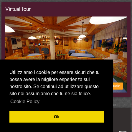
Virtual Tour
Utilizziamo i cookie per essere sicuri che tu
possa avere la migliore esperienza sul
nostro sito. Se continui ad utilizzare questo
Vai alla visita virtuale
sito noi assumiamo che tu ne sia felice.
Cookie Policy
© 2026 Ristorante B&B Mesoles - P.IVA 00321540213 -
Credits
-
Privacy
-
Cookie
Str. Rönn, 5
Ok
39030 Colfosco (Bolzano)
Alta Badia - Dolomiti - Alto Adige
T. 0471 836023
E.
info@mesoles.it