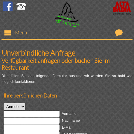
Menu
Restaurant
Unverbindliche Anfrage
Verfügbarkeit anfragen oder buchen Sie im
Bar
Restaurant
Bitte füllen Sie das folgende Formular aus und wir werden Sie so bald wie
Zimmer
möglich kontaktieren.
Ihre persönlichen Daten
Preise
Anfrage
Vorname
Nachname
E-Mail
Colfosco